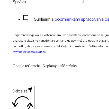
Správa
Súhlasím s
podmienkami spracovania o
Legitímnosť vyplýva z existencie zmluvného vzťahu, oprávneného záujmu
priznávajú aktuálne nariadenia o ochrane údajov, môžete uplatniť práva 
námietku, ako je vysvetlené v dodatočných informáciách. Ďalšie informác
www.porcelanosa.sk/gdpr/
Google reCaptcha: Neplatný kľúč stránky.
Odoslať