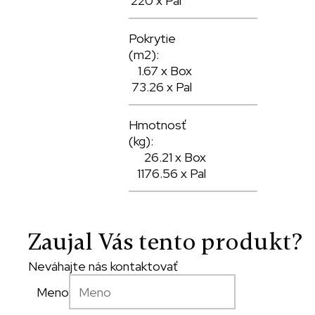
220 x Pal
Pokrytie
(m2):
1.67 x Box
73.26 x Pal
Hmotnosť
(kg):
26.21 x Box
1176.56 x Pal
Zaujal Vás tento produkt?
Neváhajte nás kontaktovať
Meno