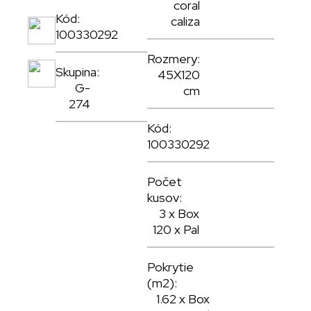
coral
,
Kód:
caliza
100330292
,
Rozmery:
Skupina:
45X120
G-
cm
274
Kód:
100330292
Počet
kusov:
3 x Box
120 x Pal
Pokrytie
(m2):
1.62 x Box