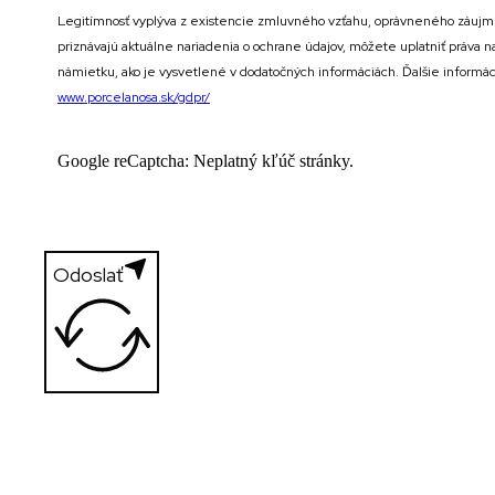
Legitímnosť vyplýva z existencie zmluvného vzťahu, oprávneného záujmu
priznávajú aktuálne nariadenia o ochrane údajov, môžete uplatniť práva 
námietku, ako je vysvetlené v dodatočných informáciách. Ďalšie informác
www.porcelanosa.sk/gdpr/
Google reCaptcha: Neplatný kľúč stránky.
Odoslať