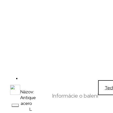
Tec
Názov:
Informácie o balení
Antique
,
acero
L