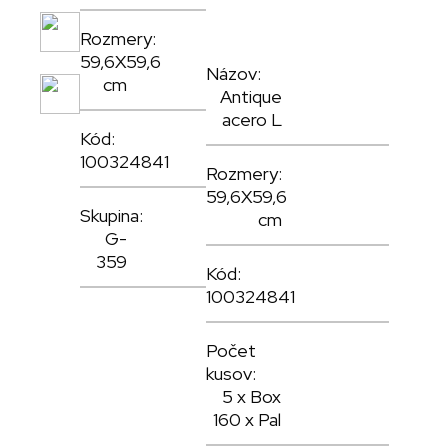
,
Rozmery:
59,6X59,6
,
Názov:
cm
Antique
acero L
Kód:
100324841
Rozmery:
59,6X59,6
Skupina:
cm
G-
359
Kód:
100324841
Počet
kusov:
5 x Box
160 x Pal