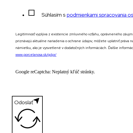
Súhlasím s
podmienkami spracovania o
Legitímnosť vyplýva z existencie zmluvného vzťahu, oprávneného záujmu
priznávajú aktuálne nariadenia o ochrane údajov, môžete uplatniť práva 
námietku, ako je vysvetlené v dodatočných informáciách. Ďalšie informác
www.porcelanosa.sk/gdpr/
Google reCaptcha: Neplatný kľúč stránky.
Odoslať