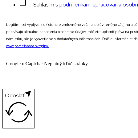
Súhlasím s
podmienkami spracovania osobn
Legitímnosť vyplýva z existencie zmluvného vzťahu, oprávneného záujmu a súh
priznávajú aktuálne nariadenia o ochrane údajov, môžete uplatniť práva na prí
námietku, ako je vysvetlené v dodatočných informáciách. Ďalšie informácie: ď
www.porcelanosa.sk/gdpr/
Google reCaptcha: Neplatný kľúč stránky.
Odoslať