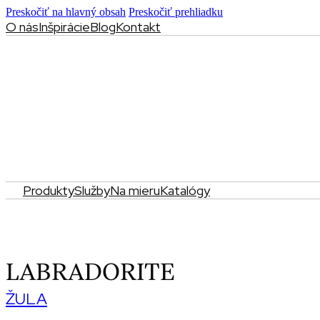
Preskočiť na hlavný obsah
Preskočiť prehliadku
O nás
Inšpirácie
Blog
Kontakt
Produkty
Služby
Na mieru
Katalógy
LABRADORITE
ŽULA