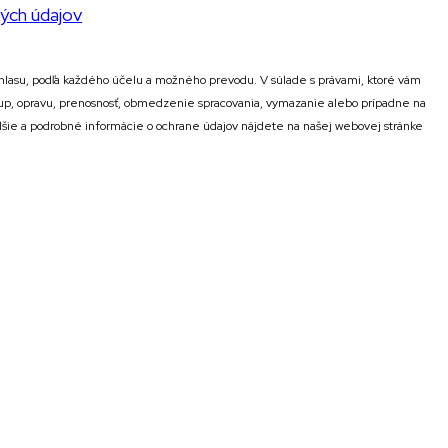
ých údajov
lasu, podľa každého účelu a možného prevodu. V súlade s právami, ktoré vám
stup, opravu, prenosnosť, obmedzenie spracovania, vymazanie alebo prípadne na
alšie a podrobné informácie o ochrane údajov nájdete na našej webovej stránke