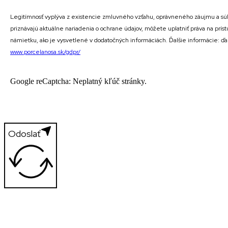
Legitímnosť vyplýva z existencie zmluvného vzťahu, oprávneného záujmu a súh
priznávajú aktuálne nariadenia o ochrane údajov, môžete uplatniť práva na prí
námietku, ako je vysvetlené v dodatočných informáciách. Ďalšie informácie: ď
www.porcelanosa.sk/gdpr/
Google reCaptcha: Neplatný kľúč stránky.
Odoslať