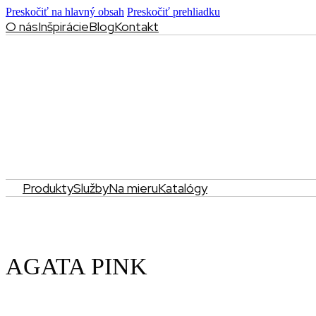
Preskočiť na hlavný obsah
Preskočiť prehliadku
O nás
Inšpirácie
Blog
Kontakt
Produkty
Služby
Na mieru
Katalógy
AGATA PINK