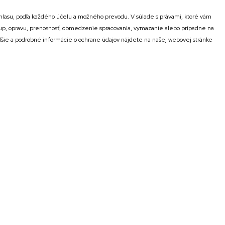
lasu, podľa každého účelu a možného prevodu. V súlade s právami, ktoré vám
stup, opravu, prenosnosť, obmedzenie spracovania, vymazanie alebo prípadne na
alšie a podrobné informácie o ochrane údajov nájdete na našej webovej stránke